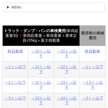
MENU
トラック・ダンプ・バンの車検費用
(車両総
乗用車の車検
重量別)
※
車両総重量＝車両重量＋乗車定
費用
員×55kg＋最大積載量
軽自動車
～10トン以
～21トン以
軽自動車
下
下
～1トン以下
～11トン以
～22トン以
～1トン以下
下
下
～2トン以下
～12トン以
～23トン以
～1.5トン以
下
下
下
～3トン以下
～13トン以
～24トン以
～2トン以下
下
下