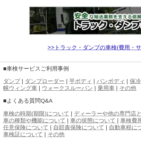
>>トラック・ダンプの車検(費用・
■車検サービスご利用事例
ダンプ
|
ダンプローダー
|
平ボディ
|
バンボディ
|
保冷
幌ウィング車
|
ウォークスルーバン
|
乗用車
|
その他
■よくある質問Q&A
車検の時期(期限)について
|
ディーラーや他の専門店
車の種類や機能について
|
車の状態について
|
車検費
任意保険について
|
自賠責保険について
|
自動車税に
車検証について
|
その他