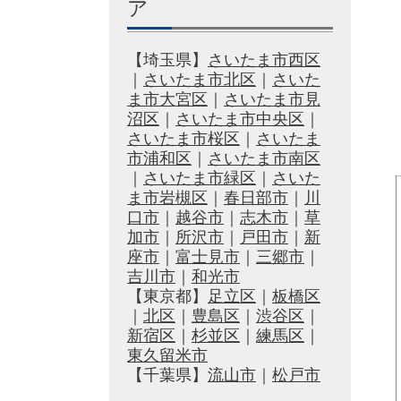
ア
【埼玉県】
さいたま市西区
｜
さいたま市北区
｜
さいた
ま市大宮区
｜
さいたま市見
沼区
｜
さいたま市中央区
｜
さいたま市桜区
｜
さいたま
市浦和区
｜
さいたま市南区
｜
さいたま市緑区
｜
さいた
ま市岩槻区
｜
春日部市
｜
川
口市
｜
越谷市
｜
志木市
｜
草
加市
｜
所沢市
｜
戸田市
｜
新
座市
｜
富士見市
｜
三郷市
｜
吉川市
｜
和光市
【東京都】
足立区
｜
板橋区
｜
北区
｜
豊島区
｜
渋谷区
｜
新宿区
｜
杉並区
｜
練馬区
｜
東久留米市
【千葉県】
流山市
｜
松戸市